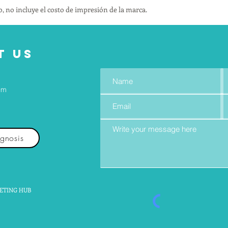
, no incluye el costo de impresión de la marca.
T US
om
agnosis
ETING HUB