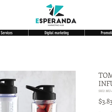
 Services
Digital marketing
Promoti
TO
INF
SKU: MU-
$3.8