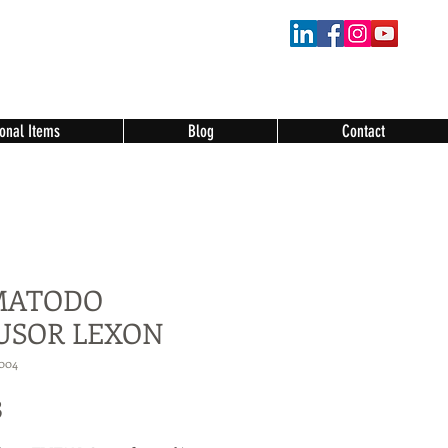
onal Items
Blog
Contact
MATODO
USOR LEXON
004
Price
3