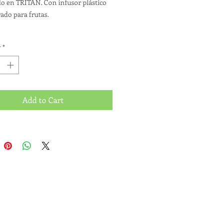
 en TRITAN. Con infusor plástico
ado para frutas.
ca con pestaña y seguro
y
*
 23 cm |Ø 7,3 cm
d 700 ml.
Add to Cart
de Marca: Serigrafía
ANTE:
Temperatura máxima de
ón 70º C