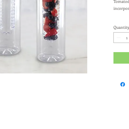
Tomatodo
incorpor
Tapa ros
Quantit
Medidas:
Capacida
Técnica 
IMPORT
exposici