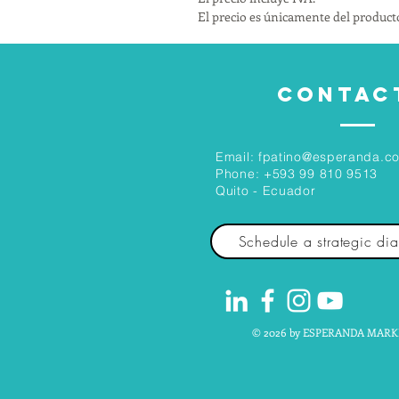
El precio es únicamente del producto
CONTAC
Email:
fpatino@esperanda.c
Phone:
+593 99 810 9513
Quito - Ecuador
Schedule a strategic di
© 2026 by ESPERANDA MARK