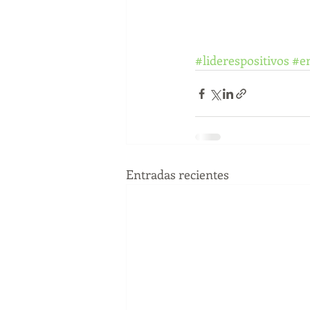
#liderespositivos
#en
Entradas recientes