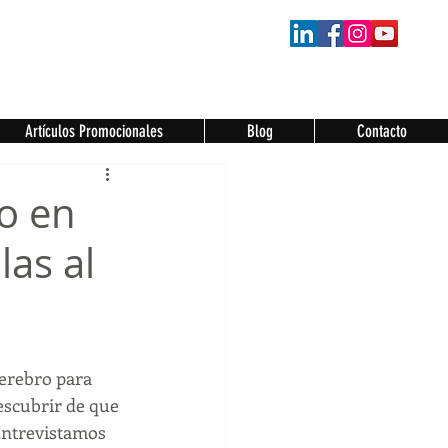
Artículos Promocionales
Blog
Contacto
o en
as al
erebro para 
escubrir de que 
Entrevistamos 