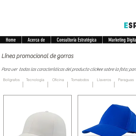
Home
Acerca de
Consultoría Estratégica
Marketing Digit
Línea promocional de gorras
Para ver todas las características del producto clickee sobre la foto; pa
Bolígrafos
Tecnología
Oficina
Tomatodos
Llaveros
Paraguas