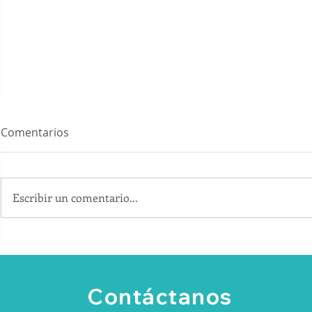
Comentarios
Escribir un comentario...
¿Cómo convertir los
Cómo conse
artículos promocionales en
B2B sin de
una herramienta comercial?
únicamente
recomenda
Contáctanos