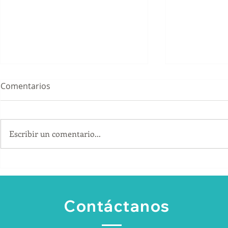
Comentarios
Escribir un comentario...
Cómo conseguir clientes
¿Por qué la
B2B sin depender
empresas e
únicamente de las
invierte en
recomendaciones
no genera 
Contáctanos