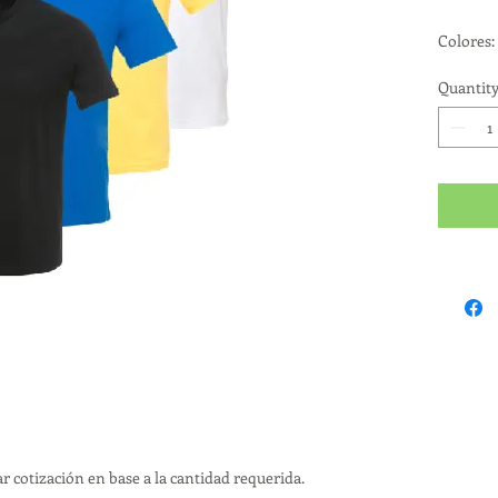
Colores: 
Quantit
Tallas: S 
Producc
r cotización en base a la cantidad requerida.