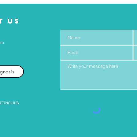
T US
om
agnosis
ETING HUB