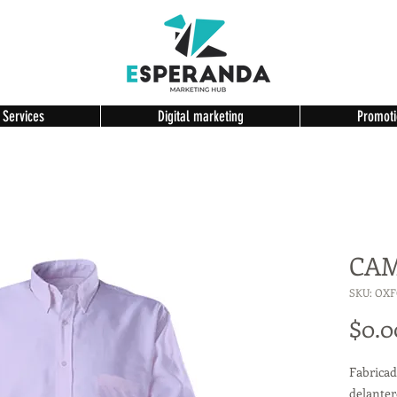
 Services
Digital marketing
Promoti
CAM
SKU: OX
$0.0
Fabricad
delantero