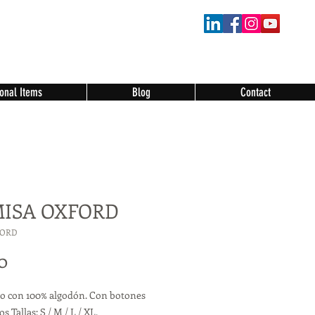
onal Items
Blog
Contact
ISA OXFORD
FORD
Price
0
o con 100% algodón. Con botones
s Tallas: S / M / L / XL.