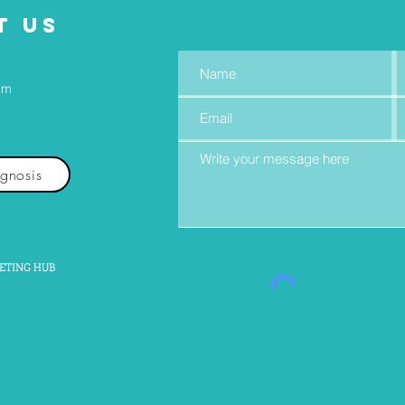
T US
om
agnosis
ETING HUB