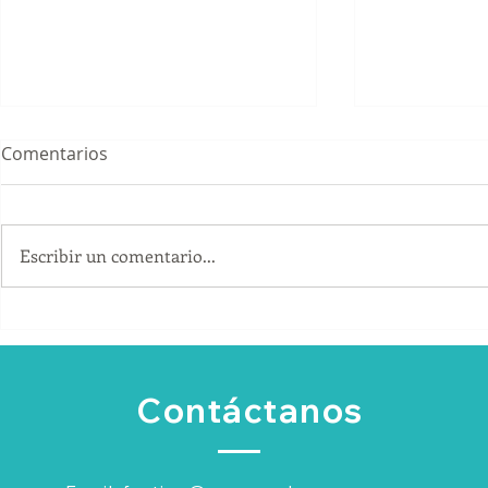
Comentarios
Escribir un comentario...
¿Cómo convertir los
Cómo conse
artículos promocionales en
B2B sin de
una herramienta comercial?
únicamente
recomenda
Contáctanos