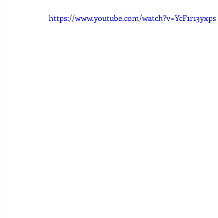
https://www.youtube.com/watch?v=YcF1r13yxps