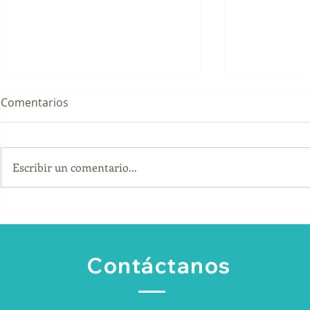
Comentarios
Escribir un comentario...
¿Cómo convertir los
Cómo conse
artículos promocionales en
B2B sin de
una herramienta comercial?
únicamente
recomenda
Contáctanos