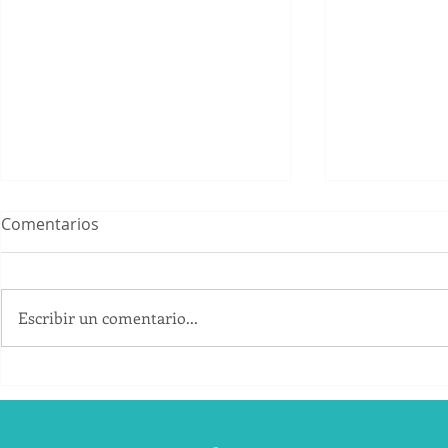
Comentarios
Escribir un comentario...
¿Cómo convertir los
Cómo conse
artículos promocionales en
B2B sin de
una herramienta comercial?
únicamente